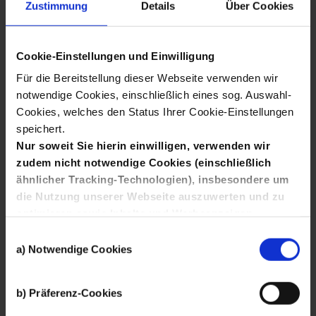
Zustimmung
Details
Über Cookies
QUALIFIZIERUNG UND WEITERBILDUNG 4.0
BBNE-EcoNet
Cookie-Einstellungen und Einwilligung
Für die Bereitstellung dieser Webseite verwenden wir
Unternehmen
notwendige Cookies, einschließlich eines sog. Auswahl-
Cookies, welches den Status Ihrer Cookie-Einstellungen
speichert.
Nur soweit Sie hierin einwilligen, verwenden wir
zudem nicht notwendige Cookies (einschließlich
ähnlicher Tracking-Technologien), insbesondere um
die Nutzung unserer Webseite auszuwerten und zu
optimieren sowie Inhalte und Werbeanzeigen
Wonach
interessanter zu gestalten, Sie auch auf anderen
Einwilligungsauswahl
Kanälen anzusprechen und Ihnen Angebote von
a) Notwendige Cookies
Social-Media-Diensten bereitzustellen.
mehr
Hierfür setzen wir die Dienste von Drittanbietern wie
suchen
Finden
b) Präferenz-Cookies
Google, Facebook und Twitter ein, die Ihre Daten
auch außerhalb der Europäischen Union und zu