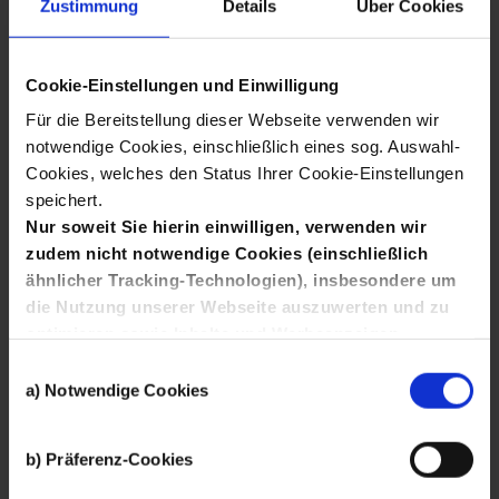
Zustimmung
Details
Über Cookies
Ministerium für Wirtschaft, Arbeit und Tourismus
Cookie-Einstellungen und Einwilligung
Für die Bereitstellung dieser Webseite verwenden wir
notwendige Cookies, einschließlich eines sog. Auswahl-
Cookies, welches den Status Ihrer Cookie-Einstellungen
speichert.
Nur soweit Sie hierin einwilligen, verwenden wir
zudem nicht notwendige Cookies (einschließlich
ähnlicher Tracking-Technologien), insbesondere um
die Nutzung unserer Webseite auszuwerten und zu
optimieren sowie Inhalte und Werbeanzeigen
Wonach
interessanter zu gestalten, Sie auch auf anderen
Einwilligungsauswahl
Kanälen anzusprechen und Ihnen Angebote von
a) Notwendige Cookies
Stiftung "Kinder forschen"
Social-Media-Diensten bereitzustellen.
Hierfür setzen wir die Dienste von Drittanbietern wie
suchen
Finden
b) Präferenz-Cookies
Google, Facebook und Twitter ein, die Ihre Daten
auch außerhalb der Europäischen Union und zu