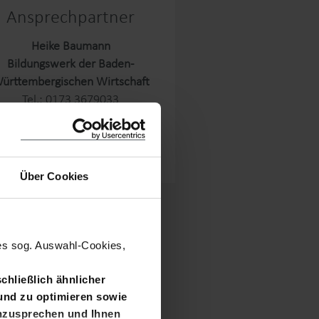
Ansprechpartner
Heike Baumann
Bildungswerk der Baden-
ürttembergischen Wirtschaft
Tel.: 0173 3679033
E-Mail senden
Über Cookies
nes sog. Auswahl-Cookies,
chließlich ähnlicher
und zu optimieren sowie
anzusprechen und Ihnen