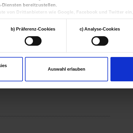
Diensten bereitzustellen.
ste von Drittanbietern wie Google, Facebook und Twitter ein
Finden
 Union und zu eigenen Zwecken verarbeiten. Solche Drittan
üdwestmetall und dem Arbeitgeberverband Chemie
tzungsprofile geräteübergreifend mit anderen Daten zusa
b) Präferenz-Cookies
c) Analyse-Cookies
, um zielgruppenorientierte Werbung auszuspielen.
n
dieser Webseite können Sie selbst entscheiden, welche Katego
owie Ihre Einwilligung jederzeit mit Wirkung für die Zukunft wid
unserer
Datenschutzerklärung
sowie unserem
Impressum
.
ies
Auswahl erlauben