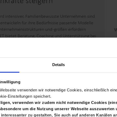
chkräfte steigern
rd intensiver. Familienbewusste Unternehmen sind
e entwickeln für ihre Bedürfnisse passende Modelle
nternehmensstrukturen und -größen erfordern
W
ET bietet Beratung, Coaching und Unterstützung bei
 eine familienbewusste Arbeitswelt.
Details
in familienbewusstes und lebensphasenorientiertes
s Unternehmen“ mit Erweiterung „Ausgezeichnet
inwilligung
r Webseite verwenden wir notwendige Cookies, einschließlich ei
flegelotsen”
kie-Einstellungen speichert.
illigen, verwenden wir zudem nicht notwendige Cookies (eins
nsbesondere um die Nutzung unserer Webseite auszuwerten 
e für eine familienbewusste Personalpolitik
interessanter zu gestalten, Sie auch auf anderen Kanälen 