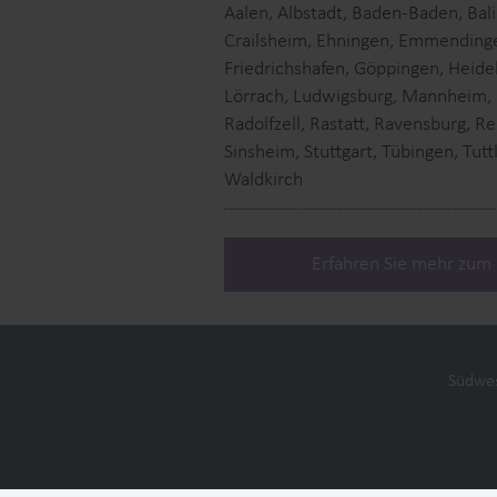
Aalen, Albstadt, Baden-Baden, Bali
Crailsheim, Ehningen, Emmendingen
Friedrichshafen, Göppingen, Heidel
Lörrach, Ludwigsburg, Mannheim, 
Radolfzell, Rastatt, Ravensburg, R
Sinsheim, Stuttgart, Tübingen, Tut
Waldkirch
Erfahren Sie mehr zum 
Kontakt
Datenschutz
Impress
Südwes