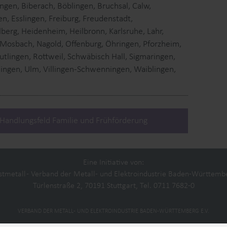
ngen, Biberach, Böblingen, Bruchsal, Calw,
, Esslingen, Freiburg, Freudenstadt,
berg, Heidenheim, Heilbronn, Karlsruhe, Lahr,
Mosbach, Nagold, Offenburg, Öhringen, Pforzheim,
eutlingen, Rottweil, Schwäbisch Hall, Sigmaringen,
tlingen, Ulm, Villingen-Schwenningen, Waiblingen,
Handlungsfeld Familie und Frühförderung
um
Partner
Eine Initiative von:
tmetall - Verband der Metall- und Elektroindustrie Baden-Württembe
Türlenstraße 2, 70191 Stuttgart, Tel. 0711 7682-0
VERBAND DER METALL- UND ELEKTROINDUSTRIE BADEN-WÜRTTEMBERG E.V.