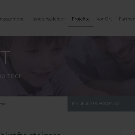
Engagement
Handlungsfelder
Projekte
Vor Ort
Partner
(current)
ET
partner
FAMILIE UND FRÜHFÖRDERUNG
yNET