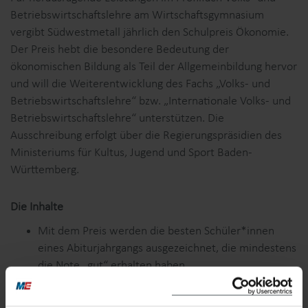
Betriebswirtschaftslehre am Wirtschaftsgymnasium
vergibt Südwestmetall jährlich den Schulpreis Ökonomie.
Der Preis hebt die besondere Bedeutung der
ökonomischen Bildung als Teil der Allgemeinbildung hervor
und will die Weiterentwicklung des Fachs „Volks- und
Betriebswirtschaftslehre“ bzw. „Internationale Volks- und
Betriebswirtschaftslehre“ unterstützen. Die
Ausschreibung erfolgt über die Regierungspräsidien des
Ministeriums für Kultus, Jugend und Sport Baden-
Württemberg.
Die Inhalte
Mit dem Preis werden die besten Schüler*innen
eines Abiturjahrgangs ausgezeichnet, die mindestens
die Note „gut“ erhalten haben.
Der Preis wird für die herausragende Gesamtleistung
während der gesamten gymnasialen Oberstufe