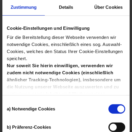
vergeben.
Zustimmung
Details
Über Cookies
Dabei werden nicht nur die Note, sondern auch
weitere besondere Leistungen wie eine Beteiligung
an einschlägigen Projekten und
Cookie-Einstellungen und Einwilligung
außerunterrichtliches Engagement im Themenfeld
Für die Bereitstellung dieser Webseite verwenden wir
Wirtschaft gewürdigt.
notwendige Cookies, einschließlich eines sog. Auswahl-
Unser Engagement
Cookies, welches den Status Ihrer Cookie-Einstellungen
speichert.
Der Schulpreis Ökonomie ist ein Projekt von
Nur soweit Sie hierin einwilligen, verwenden wir
Südwestmetall.
zudem nicht notwendige Cookies (einschließlich
ähnlicher Tracking-Technologien), insbesondere um
Zielgruppen
die Nutzung unserer Webseite auszuwerten und zu
optimieren sowie Inhalte und Werbeanzeigen
Pädagog*innen, Schüler*innen/Azubis/Studierende
Wonach
interessanter zu gestalten, Sie auch auf anderen
Einwilligungsauswahl
Kanälen anzusprechen und Ihnen Angebote von
a) Notwendige Cookies
Dateien
Social-Media-Diensten bereitzustellen.
Hierfür setzen wir die Dienste von Drittanbietern wie
suchen
Schulpreis Ökonomie
Finden
b) Präferenz-Cookies
Google, Facebook und Twitter ein, die Ihre Daten