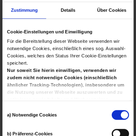
Zustimmung
Details
Über Cookies
QUALITÄT IN DER SCHULE
Cookie-Einstellungen und Einwilligung
Service­stelle HOCHSCHULE­
Für die Bereitstellung dieser Webseite verwenden wir
notwendige Cookies, einschließlich eines sog. Auswahl-
WIRTSCHAFT
Cookies, welches den Status Ihrer Cookie-Einstellungen
speichert.
Unternehmen
Nur soweit Sie hierin einwilligen, verwenden wir
zudem nicht notwendige Cookies (einschließlich
ähnlicher Tracking-Technologien), insbesondere um
die Nutzung unserer Webseite auszuwerten und zu
optimieren sowie Inhalte und Werbeanzeigen
Wonach
interessanter zu gestalten, Sie auch auf anderen
Einwilligungsauswahl
Kanälen anzusprechen und Ihnen Angebote von
a) Notwendige Cookies
Social-Media-Diensten bereitzustellen.
Hierfür setzen wir die Dienste von Drittanbietern wie
suchen
Finden
b) Präferenz-Cookies
mehr
Google, Facebook und Twitter ein, die Ihre Daten