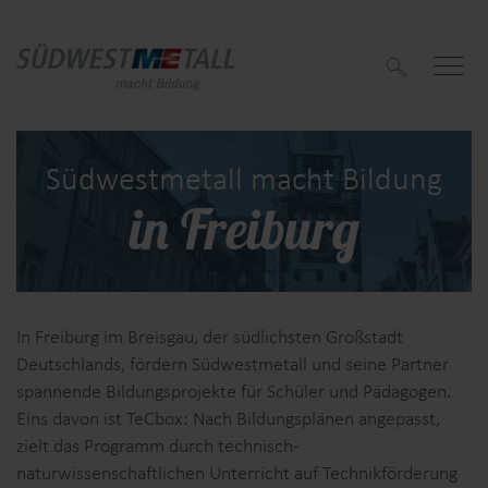
S
u
c
h
e
n
Südwestmetall macht Bildung
in Freiburg
f
f
In Freiburg im Breisgau, der südlichsten Großstadt
Deutschlands, fördern Südwestmetall und seine Partner
spannende Bildungsprojekte für Schüler und Pädagogen.
Eins davon ist TeCbox: Nach Bildungsplänen angepasst,
zielt das Programm durch technisch-
naturwissenschaftlichen Unterricht auf Technikförderung