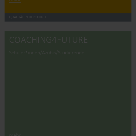
QUALITÄT IN DER SCHULE
COACHING4­FUTURE
Schüler*innen/Azubis/Studierende
mehr