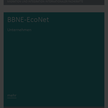
MIGRATION UND INTEGRATION INTERNATIONALER FACHKRÄFTE
BBNE-EcoNet
Unternehmen
mehr