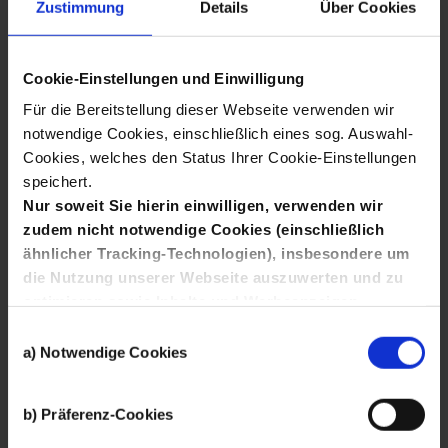
Zustimmung
Details
Über Cookies
MINT
Technik-ErzieherInnen-
Cookie-Einstellungen und Einwilligung
Für die Bereitstellung dieser Webseite verwenden wir
Akademie
notwendige Cookies, einschließlich eines sog. Auswahl-
Cookies, welches den Status Ihrer Cookie-Einstellungen
Pädagog*innen
speichert.
Nur soweit Sie hierin einwilligen, verwenden wir
zudem nicht notwendige Cookies (einschließlich
ähnlicher Tracking-Technologien), insbesondere um
die Nutzung unserer Webseite auszuwerten und zu
optimieren sowie Inhalte und Werbeanzeigen
Wonach
interessanter zu gestalten, Sie auch auf anderen
Einwilligungsauswahl
Kanälen anzusprechen und Ihnen Angebote von
a) Notwendige Cookies
Social-Media-Diensten bereitzustellen.
mehr
Hierfür setzen wir die Dienste von Drittanbietern wie
suchen
Finden
b) Präferenz-Cookies
Google, Facebook und Twitter ein, die Ihre Daten
auch außerhalb der Europäischen Union und zu