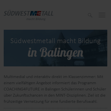
S
u
c
h
e
n
Südwestmetall macht Bildung
in Balingen
f
f
Multimedial und interaktiv direkt im Klassenzimmer: Mit
einem vielfältigen Angebot informiert das Programm
COACHING4FUTURE in Balingen Schülerinnen und Schüler
über Zukunftschancen in den MINT-Disziplinen. Ziel ist die
frühzeitige Vernetzung für eine fundierte Berufswahl.