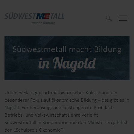
S
u
c
h
e
n
Südwestmetall macht Bildung
in Nagold
f
f
Urbanes Flair gepaart mit historischer Kulisse und ein
besonderer Fokus auf ökonomische Bildung – das gibt es in
Nagold. Für herausragende Leistungen im Profilfach
Betriebs- und Volkswirtschaftslehre verleiht
Südwestmetall in Kooperation mit den Ministerien jährlich
den „Schulpreis Ökonomie“.