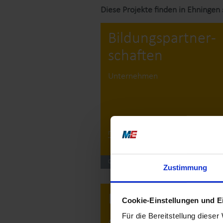
Diese Projekte finden in Ehningen s
Bildungs­partner­
schaften
Unternehmen
mehr
QUALITÄT IN DER SCHULE
Zustimmung
Leitfaden
Cookie-Einstellungen und E
„Selbstständige
Für die Bereitstellung diese