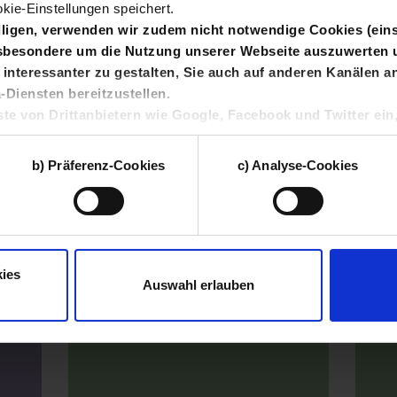
kie-Einstellungen speichert.
illigen, verwenden wir zudem nicht notwendige Cookies (eins
nsbesondere um die Nutzung unserer Webseite auszuwerten 
interessanter zu gestalten, Sie auch auf anderen Kanälen 
Diensten bereitzustellen.
ste von Drittanbietern wie Google, Facebook und Twitter ein
mehr
meh
Finden
 Union und zu eigenen Zwecken verarbeiten. Solche Drittan
tzungsprofile geräteübergreifend mit anderen Daten zusa
b) Präferenz-Cookies
c) Analyse-Cookies
, um zielgruppenorientierte Werbung auszuspielen.
QUALITÄT IN DER SCHULE
FAMIL
n
dieser Webseite können Sie selbst entscheiden, welche Katego
owie Ihre Einwilligung jederzeit mit Wirkung für die Zukunft wid
expedition d
D
unserer
Datenschutzerklärung
sowie unserem
Impressum
.
IN
ies
Schüler*innen/Azubis/Studierende
Auswahl erlauben
Schü