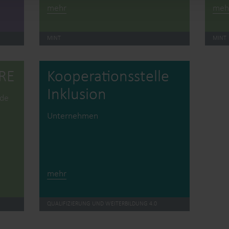
mehr
meh
MINT
MINT
RE
Kooperations­stelle
Inklusion
nde
Unternehmen
mehr
QUALIFIZIERUNG UND WEITERBILDUNG 4.0
um
Partner