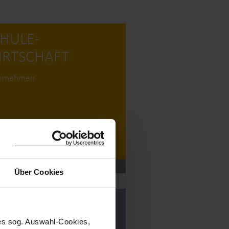
HULE­
IRTSCHAFT
ernehmen
r
TÄT IN DER SCHULE
Über Cookies
milyNET 4.0
nes sog. Auswahl-Cookies,
ernehmen