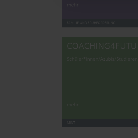
mehr
FAMILIE UND FRÜHFÖRDERUNG
COACHING4­FUTU
Schüler*innen/Azubis/Studiere
mehr
MINT
Kontakt
Datenschutz
Impress