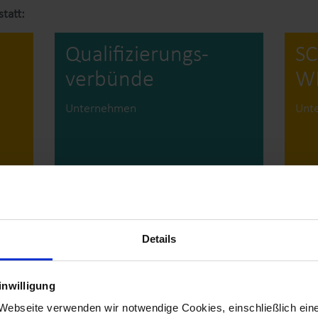
tatt:
Qualifizierungs­
SC
verbünde
W
Unternehmen
Unt
mehr
meh
QUALIFIZIERUNG UND WEITERBILDUNG 4.0
QUALI
Details
JUNIOR Programme
fa
inwilligung
r Webseite verwenden wir notwendige Cookies, einschließlich ei
Pädagog*innen
Unt