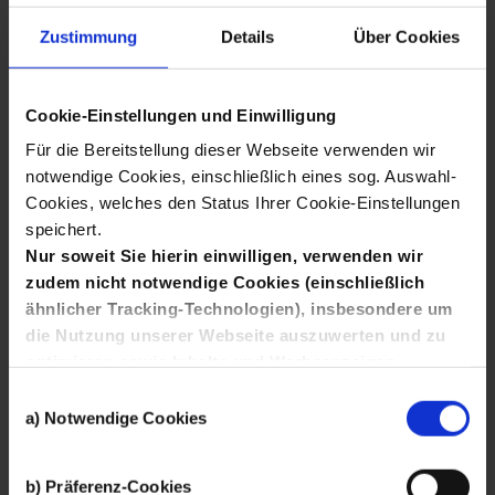
Zustimmung
Details
Über Cookies
FAMILIE UND FRÜHFÖRDERUNG
Cookie-Einstellungen und Einwilligung
Bildungs­partner­schaften
Für die Bereitstellung dieser Webseite verwenden wir
notwendige Cookies, einschließlich eines sog. Auswahl-
Unternehmen
Cookies, welches den Status Ihrer Cookie-Einstellungen
speichert.
Nur soweit Sie hierin einwilligen, verwenden wir
zudem nicht notwendige Cookies (einschließlich
ähnlicher Tracking-Technologien), insbesondere um
die Nutzung unserer Webseite auszuwerten und zu
optimieren sowie Inhalte und Werbeanzeigen
Wonach
interessanter zu gestalten, Sie auch auf anderen
Einwilligungsauswahl
Kanälen anzusprechen und Ihnen Angebote von
a) Notwendige Cookies
Social-Media-Diensten bereitzustellen.
Hierfür setzen wir die Dienste von Drittanbietern wie
suchen
Finden
b) Präferenz-Cookies
mehr
Google, Facebook und Twitter ein, die Ihre Daten