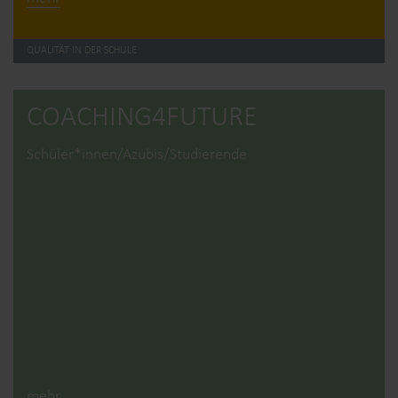
QUALITÄT IN DER SCHULE
COACHING4­FUTURE
Schüler*innen/Azubis/Studierende
mehr