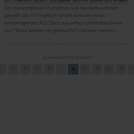
JW Froehlich GmbH: Komplexe Technik spielerisch erfasst
Für ihre komplexen Prüfstände und Sondermaschinen
genießt die JW Froehlich GmbH weltweit einen
hervorragenden Ruf. Doch wie sehen solche Maschinen
aus? Wozu werden sie gebraucht? Und was machen…
Suchergebnisse 71 bis 80 von 150
<
3
4
5
6
7
8
9
10
11
12
>