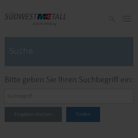
S
u
c
h
e
n
Suche
Bitte geben Sie Ihren Suchbegriff ein:
f
f
Eingaben löschen