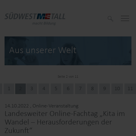
S
u
c
h
e
n
Aus unserer Welt
Seite 2 von 11
f
1
2
3
4
5
6
7
8
9
10
11
f
14.10.2022
, Online-Veranstaltung
Landesweiter Online-Fachtag „Kita im
Wandel – Herausforderungen der
Zukunft“