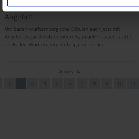
COACHING4FUTURE startet digitales
Angebot
Um baden-württembergische Schulen auch jetzt mit
Angeboten zur Berufsorientierung zu unterstützen, startet
die Baden-Württemberg Stiftung gemeinsam…
Seite 2 von 11
1
2
3
4
5
6
7
8
9
10
11