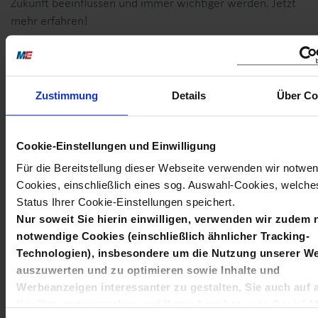
Zukunft beeinflussen und immer wichtiger werden. Jetzt
mehr erfahren!
22.10.2021
, Online-Event
Zustimmung
Details
Über Co
Nachhaltigkeit hat Vorfahrt in Kitas und
Grundschulen im Land
Cookie-Einstellungen und Einwilligung
Erster landesweiter Online-Fachtag für pädagogische Fach
Für die Bereitstellung dieser Webseite verwenden wir notwe
und Lehrkräfte aus der Klima Arena in Sinsheim zeigt
Cookies, einschließlich eines sog. Auswahl-Cookies, welche
Möglichkeiten zur Umsetzung einer…
Status Ihrer Cookie-Einstellungen speichert.
Nur soweit Sie hierin einwilligen, verwenden wir zudem 
notwendige Cookies (einschließlich ähnlicher Tracking-
14.10.2021
, Stuttgart
Technologien), insbesondere um die Nutzung unserer We
Vereinbarung zur weiteren Kooperation
auszuwerten und zu optimieren sowie Inhalte und
in der Technik-ErzieherInnen-Akademie
Werbeanzeigen interessanter zu gestalten, Sie auch auf 
Kanälen anzusprechen und Ihnen Angebote von Social-M
(TEA) unterzeichnet