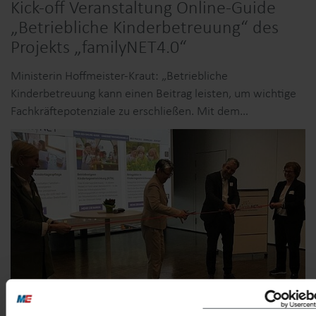
Kick-off Veranstaltung Online-Guide
„Betriebliche Kinderbetreuung“ des
Projekts „familyNET4.0“
Ministerin Hoffmeister-Kraut: „Betriebliche
Kinderbetreuung kann einen Beitrag leisten, um wichtige
Fachkräftepotenziale zu erschließen. Mit dem…