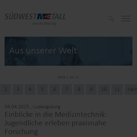
S
u
c
h
e
n
Aus unserer Welt
Seite 1 von 11
f
2
3
4
5
6
7
8
9
10
11
näc
f
04.04.2025
, Ludwigsburg
Einblicke in die Medizintechnik:
Jugendliche erleben praxisnahe
Forschung