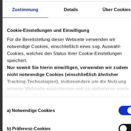
Zustimmung
Details
Über Cookies
19.02.2024
, Online-Portal
Die Metall- und Elektro-Industrie
startet ihr neues Karriereportal
Cookie-Einstellungen und Einwilligung
zukunftsindustrie.de
Für die Bereitstellung dieser Webseite verwenden wir
Berufsorientierung für alle: Eltern, Unternehmen und
notwendige Cookies, einschließlich eines sog. Auswahl-
Lehrkräfte
Cookies, welches den Status Ihrer Cookie-Einstellungen
speichert.
Nur soweit Sie hierin einwilligen, verwenden wir zudem
nicht notwendige Cookies (einschließlich ähnlicher
Tracking-Technologien), insbesondere um die Nutzung
unserer Webseite auszuwerten und zu optimieren sowie
Inhalte und Werbeanzeigen interessanter zu gestalten, S
Wonach
auch auf anderen Kanälen anzusprechen und Ihnen
Einwilligungsauswahl
Angebote von Social-Media-Diensten bereitzustellen.
a) Notwendige Cookies
Hierfür setzen wir die Dienste von Drittanbietern wie
Google, Facebook und Twitter ein, die Ihre Daten auch
suchen
Finden
b) Präferenz-Cookies
außerhalb der Europäischen Union und zu eigenen