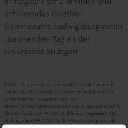
ermöglicht Schülerinnen und
Schülerndes Goethe-
Gymnasiums Ludwigsburg einen
spannenden Tag an der
Universität Stuttgart
Technisch interessierte und begabte Schülerinnen und
Schüler der Klassenstufe 9 profitieren im Rahmen der
Junior-Ingenieur-Akademie (JIA) von
einem Förderprogramm mit dem Ziel, junge Menschen für
die Berufswelt von Wissenschaftlern zu begeistern. Der
Bildungsträger BBQ führt Baden-Württemberg-weit die
Ausbildungs- und Qualifizierungsinitiative des