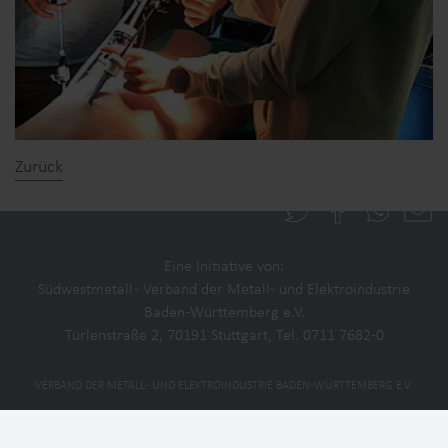
Zurück
Kontakt
Datenschutz
Impressum
Partner
Eine Initiative von:
Südwestmetall - Verband der Metall- und Elektroindustrie
Baden-Württemberg e.V.
Türlenstraße 2, 70191 Stuttgart, Tel. 0711 7682-0
VERBAND DER METALL- UND ELEKTROINDUSTRIE BADEN-WÜRTTEMBERG E.V.