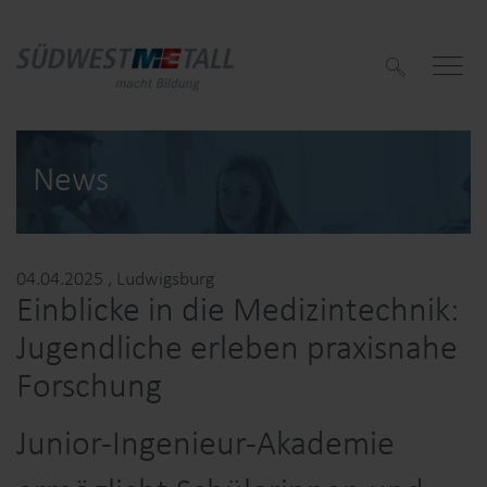
S
u
c
h
e
n
News
04.04.2025
, Ludwigsburg
f
Einblicke in die Medizintechnik:
f
Jugendliche erleben praxisnahe
Forschung
Junior-Ingenieur-Akademie