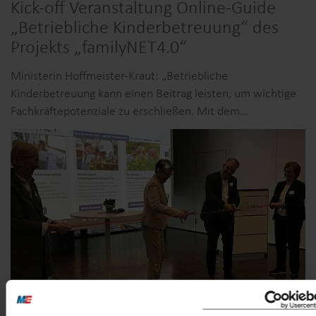
Kick-off Veranstaltung Online-Guide
„Betriebliche Kinderbetreuung“ des
Projekts „familyNET4.0“
Ministerin Hoffmeister-Kraut: „Betriebliche
Kinderbetreuung kann einen Beitrag leisten, um wichtige
Fachkräftepotenziale zu erschließen. Mit dem…