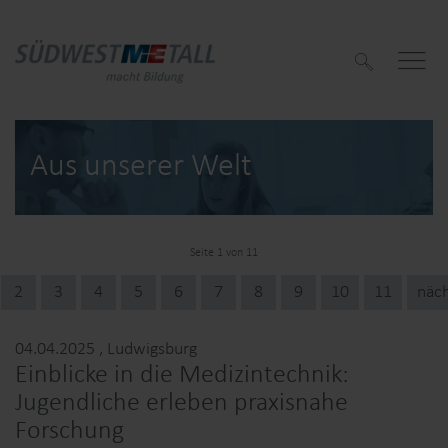
S
u
c
h
e
n
Aus unserer Welt
Seite 1 von 11
f
2
3
4
5
6
7
8
9
10
11
näc
f
04.04.2025
, Ludwigsburg
Einblicke in die Medizintechnik:
Jugendliche erleben praxisnahe
Forschung