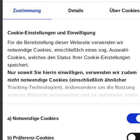
Zustimmung
Details
Über Cookies
19.02.2024
, Online-Portal
Die Metall- und Elektro-Industrie
startet ihr neues Karriereportal
Cookie-Einstellungen und Einwilligung
zukunftsindustrie.de
Für die Bereitstellung dieser Webseite verwenden wir
Berufsorientierung für alle: Eltern, Unternehmen und
notwendige Cookies, einschließlich eines sog. Auswahl-
Lehrkräfte
Cookies, welches den Status Ihrer Cookie-Einstellungen
speichert.
Nur soweit Sie hierin einwilligen, verwenden wir zudem
nicht notwendige Cookies (einschließlich ähnlicher
Tracking-Technologien), insbesondere um die Nutzung
unserer Webseite auszuwerten und zu optimieren sowie
Inhalte und Werbeanzeigen interessanter zu gestalten, S
Wonach
auch auf anderen Kanälen anzusprechen und Ihnen
Einwilligungsauswahl
Angebote von Social-Media-Diensten bereitzustellen.
a) Notwendige Cookies
Hierfür setzen wir die Dienste von Drittanbietern wie
Google, Facebook und Twitter ein, die Ihre Daten auch
suchen
Finden
b) Präferenz-Cookies
außerhalb der Europäischen Union und zu eigenen