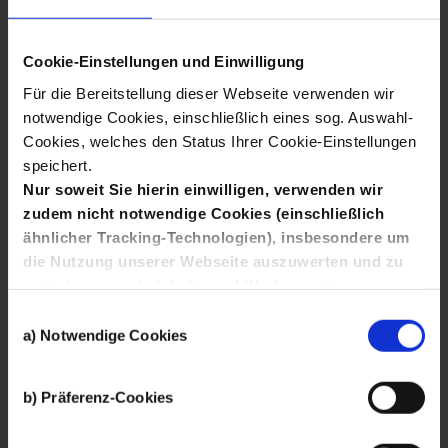
Dieses Handlungsfeld wird aktuell überarbeitet
Cookie-Einstellungen und Einwilligung
Für die Bereitstellung dieser Webseite verwenden wir
In diesen Projekten engagieren wir uns:
notwendige Cookies, einschließlich eines sog. Auswahl-
Cookies, welches den Status Ihrer Cookie-Einstellungen
Qualifizierungs­
Kooperations­stelle
speichert.
verbünde
Inklusion
Nur soweit Sie hierin einwilligen, verwenden wir
zudem nicht notwendige Cookies (einschließlich
ähnlicher Tracking-Technologien), insbesondere um
die Nutzung unserer Webseite auszuwerten und zu
optimieren sowie Inhalte und Werbeanzeigen
Wonach
interessanter zu gestalten, Sie auch auf anderen
Einwilligungsauswahl
Kanälen anzusprechen und Ihnen Angebote von
a) Notwendige Cookies
Social-Media-Diensten bereitzustellen.
BBNE-EcoNet
Hierfür setzen wir die Dienste von Drittanbietern wie
suchen
Finden
b) Präferenz-Cookies
Google, Facebook und Twitter ein, die Ihre Daten
auch außerhalb der Europäischen Union und zu