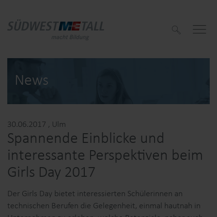
S
u
c
h
e
n
News
30.06.2017
, Ulm
f
Spannende Einblicke und
f
interessante Perspektiven beim
Girls Day 2017
Der Girls Day bietet interessierten Schülerinnen an
technischen Berufen die Gelegenheit, einmal hautnah in