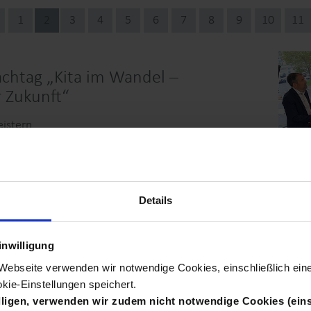
1
2
3
4
5
6
7
8
9
10
11
chtag „Kita im Wandel –
 Zukunft“
istern
Details
de Wissenschaften
inwilligung
haften, die unsere Zukunft beeinflussen und immer
hren!
r Webseite verwenden wir notwendige Cookies, einschließlich ei
kie-Einstellungen speichert.
illigen, verwenden wir zudem nicht notwendige Cookies (eins