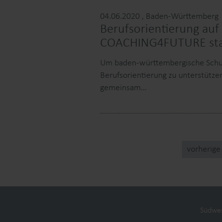
04.06.2020
, Baden-Württemberg
Berufsorientierung au
COACHING4FUTURE star
Um baden-württembergische Schul
Berufsorientierung zu unterstütze
gemeinsam…
vorherige
Kontakt
Datenschutz
Impress
Südwes