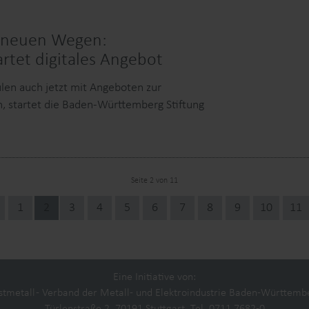
f neuen Wegen:
tet digitales Angebot
en auch jetzt mit Angeboten zur
n, startet die Baden-Württemberg Stiftung
Seite 2 von 11
1
2
3
4
5
6
7
8
9
10
11
um
Partner
Eine Initiative von:
tmetall - Verband der Metall- und Elektroindustrie Baden-Württembe