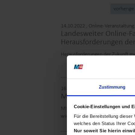
vorherige
14.10.2022
, Online-Veranstaltung
Landesweiter Online-Fa
Herausforderungen der
Herausforderungen der Zukunft me
Zustimmung
16.03.2022
MINT – zukunftsweisen
Cookie-Einstellungen und E
MINT – was ist das? Vier Wissensc
wichtiger werden. Jetzt mehr erfa
Für die Bereitstellung diese
welches den Status Ihrer Coo
Wonach
Nur soweit Sie hierin einw