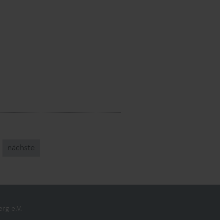
nächste
rg e.V.