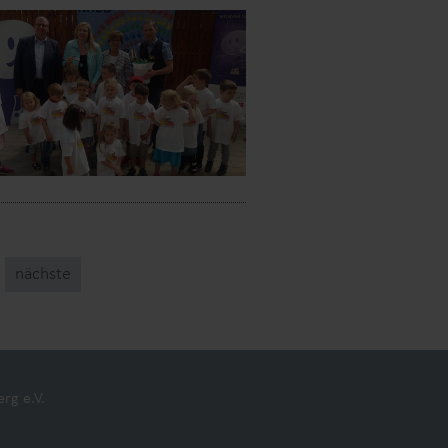
nächste
rg e.V.