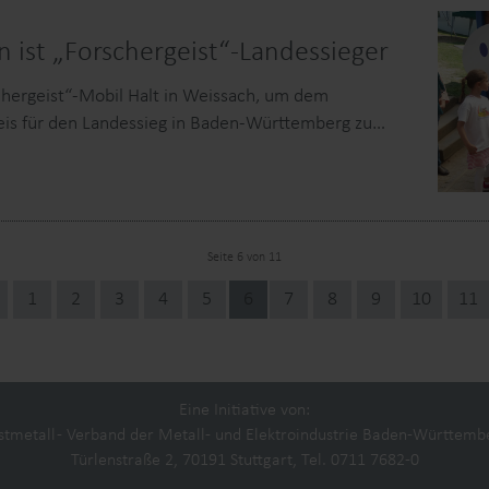
ist „Forschergeist“-Landessieger
hergeist“-Mobil Halt in Weissach, um dem
is für den Landessieg in Baden-Württemberg zu…
Seite 6 von 11
1
2
3
4
5
6
7
8
9
10
11
um
Partner
Eine Initiative von:
tmetall - Verband der Metall- und Elektroindustrie Baden-Württembe
Türlenstraße 2, 70191 Stuttgart, Tel. 0711 7682-0