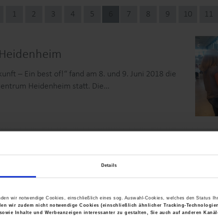
1
2
3
4
5
6
7
8
9
10
11
 Heidenheim
ft – Ein best of!“ fand am 8. und 9. Juni 2018 die
entrum Heidenheim statt. Die…
immer
Details
ayer Gymnasium hatten das Team von
laden. Angelehnt an ein Escapespiel mussten die
nden wir notwendige Cookies, einschließlich eines sog. Auswahl-Cookies, welches den Status Ihr
nden wir zudem nicht notwendige Cookies (einschließlich ähnlicher Tracking-Technologi
sowie Inhalte und Werbeanzeigen interessanter zu gestalten, Sie auch auf anderen Kan